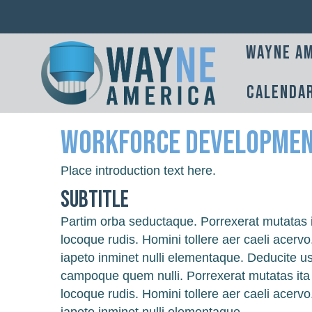
Wayne Am
Calenda
Workforce Developme
Place introduction text here.
Subtitle
Partim orba seductaque. Porrexerat mutatas 
locoque rudis. Homini tollere aer caeli acer
iapeto inminet nulli elementaque. Deducite us
campoque quem nulli. Porrexerat mutatas it
locoque rudis. Homini tollere aer caeli acer