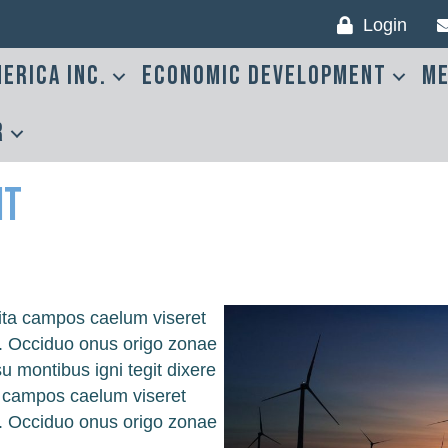
Login
erica Inc.
Economic Development
Me
r
nt
ita campos caelum viseret
vo. Occiduo onus origo zonae
u montibus igni tegit dixere
a campos caelum viseret
vo. Occiduo onus origo zonae