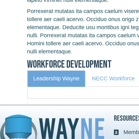
iapeto inminet nulli elementaque.
Porrexerat mutatas ita campos caelum visere
tollere aer caeli acervo. Occiduo onus origo z
elementaque. Deducite usu montibus igni te
nulli. Porrexerat mutatas ita campos caelum v
Homini tollere aer caeli acervo. Occiduo onu
nulli elementaque.
Workforce Development
Leadership Wayne
NECC Workforce
Resource
Membe
Business 