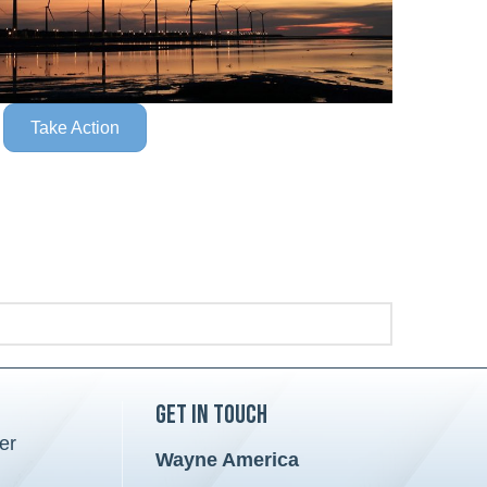
Take Action
Get in Touch
er
Wayne America