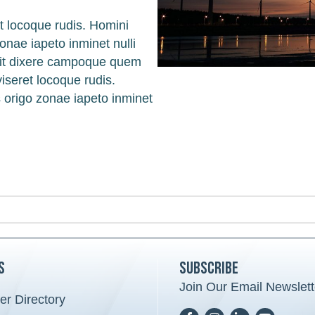
t locoque rudis. Homini
onae iapeto inminet nulli
git dixere campoque quem
iseret locoque rudis.
s origo zonae iapeto inminet
s
Subscribe
Join Our Email Newslett
r Directory
card icon